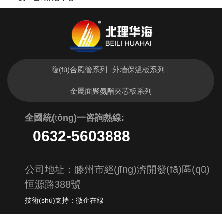
復(fù)合風管系列
外墻保溫板系列
|
|
金屬面聚氨酯夾芯板系列
全國統(tǒng)一
咨詢熱線:
0632-5603888
公司地址：滕州市經(jīng)濟開發(fā)區(qū)
恒源路388號
技術(shù)支持：微企在線