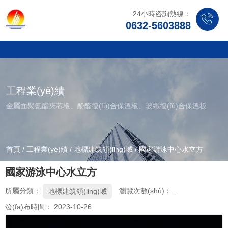
24小時咨詢熱線：
0632-5603888
工程業(yè)績
金屬面聚氨酯夾芯板、酚醛復(fù)合保溫板、玻纖復(fù)合保溫板
首頁
/
工程業(yè)績
/
地標建筑領(lǐng)域
/
國家游泳中心水立方
國家游泳中心水立方
所屬分類：
瀏覽次數(shù)：
...
地標建筑領(lǐng)域
發(fā)布時間： 2023-10-26