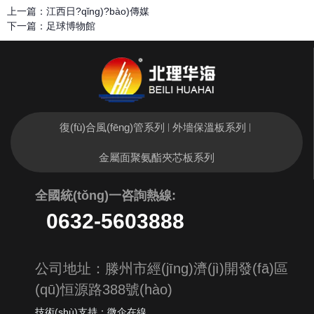
上一篇：
江西日?qǐng)?bào)傳媒
下一篇：
足球博物館
復(fù)合風(fēng)管系列
外墻保溫板系列
|
|
金屬面聚氨酯夾芯板系列
全國統(tǒng)一
咨詢熱線:
0632-5603888
公司地址：滕州市經(jīng)濟(jì)開發(fā)區
(qū)恒源路388號(hào)
技術(shù)支持：微企在線