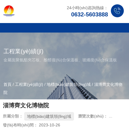
24小時(shí)咨詢熱線：
0632-5603888
工程業(yè)績(jī)
金屬面聚氨酯夾芯板、酚醛復(fù)合保溫板、玻纖復(fù)合保溫板
首頁
/
工程業(yè)績(jī)
/
地標(biāo)建筑領(lǐng)域
/
淄博齊文化博物
院
淄博齊文化博物院
所屬分類：
瀏覽次數(shù)：
...
地標(biāo)建筑領(lǐng)域
發(fā)布時(shí)間： 2023-10-26