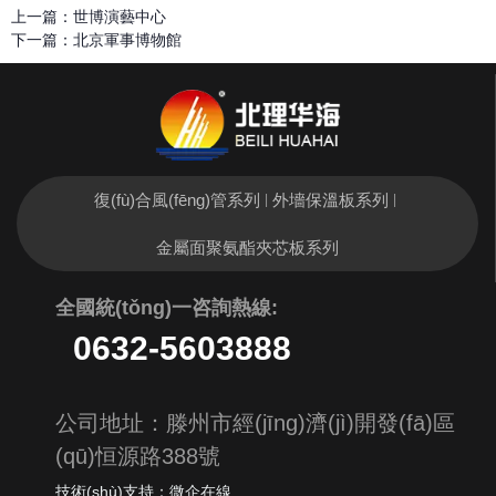
上一篇：
世博演藝中心
下一篇：
北京軍事博物館
復(fù)合風(fēng)管系列
外墻保溫板系列
|
|
金屬面聚氨酯夾芯板系列
全國統(tǒng)一
咨詢熱線:
0632-5603888
公司地址：滕州市經(jīng)濟(jì)開發(fā)區
(qū)恒源路388號
技術(shù)支持：微企在線