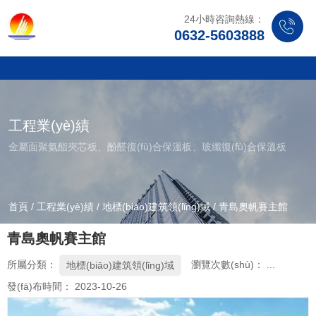
24小時咨詢熱線：
0632-5603888
工程業(yè)績
金屬面聚氨酯夾芯板、酚醛復(fù)合保溫板、玻纖復(fù)合保溫板
首頁
/
工程業(yè)績
/
地標(biāo)建筑領(lǐng)域
/
青島奧帆賽主館
青島奧帆賽主館
所屬分類：
瀏覽次數(shù)：
...
地標(biāo)建筑領(lǐng)域
發(fā)布時間： 2023-10-26