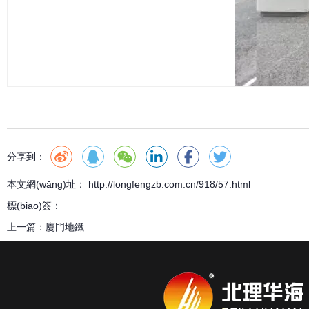
分享到：
本文網(wǎng)址： http://longfengzb.com.cn/918/57.html
標(biāo)簽：
上一篇：
廈門地鐵