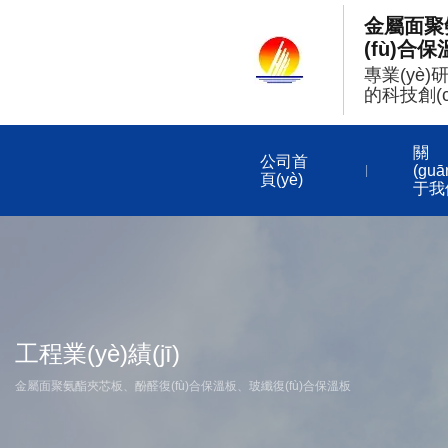
金屬面聚氨酯
(fù)合
專業(yè)研發
的科技創(c
關
公司首
(guā
|
頁(yè)
于我
工程業(yè)績(jī)
金屬面聚氨酯夾芯板、酚醛復(fù)合保溫板、玻纖復(fù)合保溫板