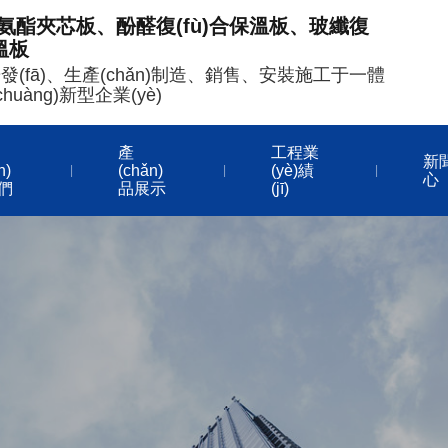
夾芯板、酚醛復(fù)合保溫板、玻纖復
保溫板
(fā)、生產(chǎn)制造、銷售、安裝施工于一體
huàng)新型企業(yè)
產
工程業
新
n)
(chǎn)
(yè)績
|
|
|
心
們
品展示
(jī)